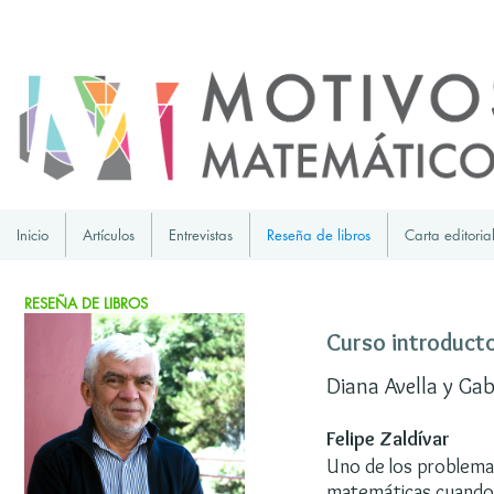
Inicio
Artículos
Entrevistas
Reseña de libros
Carta editoria
RESEÑA DE LIBROS
Curso introducto
Diana Avella y Ga
Felipe Zaldívar
Uno de los problema
matemáticas cuando 