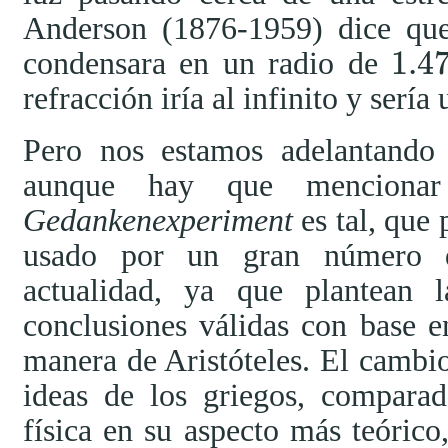
Anderson (1876-1959) dice que
1.4
condensara en un radio de
1.47
km
refracción iría al infinito y sería 
Pero nos estamos adelantando 
aunque hay que menciona
Gedankenexperiment
es tal, que
usado por un gran número de
actualidad, ya que plantean l
conclusiones válidas con base e
manera de Aristóteles. El cambi
ideas de los griegos, comparad
física en su aspecto más teóric