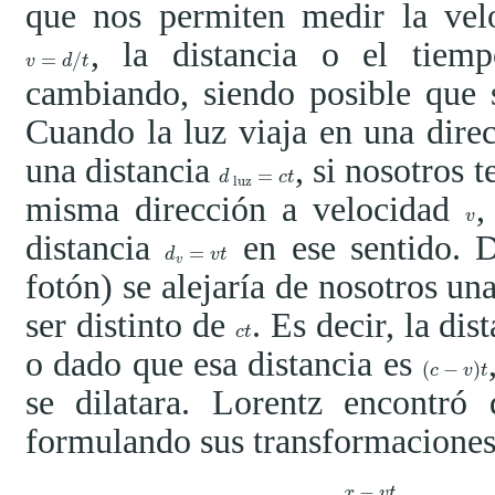
que nos permiten medir la vel
, la distancia o el tie
=
/
v
=
d
/
t
v
d
t
cambiando, siendo posible que 
Cuando la luz viaja en una dire
una distancia
, si nosotros
=
d
luz
=
c
t
d
c
t
luz
misma dirección a velocidad
,
v
v
distancia
en ese sentido. D
=
d
v
=
v
t
d
v
t
v
fotón) se alejaría de nosotros un
ser distinto de
. Es decir, la di
c
t
c
t
o dado que esa distancia es
(
−
)
(
c
−
v
)
t
c
v
t
se dilatara. Lorentz encontró
formulando sus transformacione
−
x
v
t