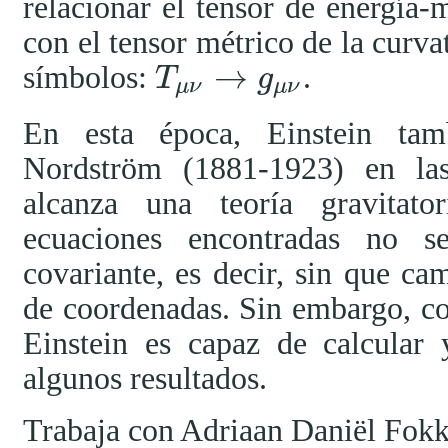
relacionar el tensor de energía
con el tensor métrico de la curvat
→
símbolos:
.
T
g
T
μ
ν
→
g
μ
ν
μ
ν
μ
ν
En esta época, Einstein tam
Nordström (1881-1923) en las
alcanza una teoría gravitator
ecuaciones encontradas no s
covariante, es decir, sin que c
de coordenadas. Sin embargo, co
Einstein es capaz de calcular 
algunos resultados.
Trabaja con Adriaan Daniël Fok