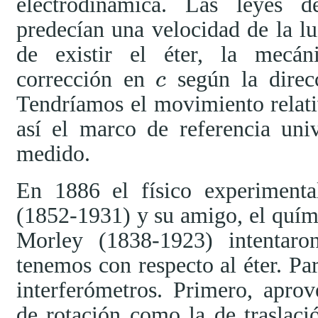
electrodinámica. Las leyes 
predecían una velocidad de la luz
de existir el éter, la mecán
corrección en
según la direc
c
c
Tendríamos el movimiento relati
así el marco de referencia uni
medido.
En 1886 el físico experimenta
(1852-1931) y su amigo, el quí
Morley (1838-1923) intentaro
tenemos con respecto al éter. Par
interferómetros. Primero, apro
de rotación como la de traslaci