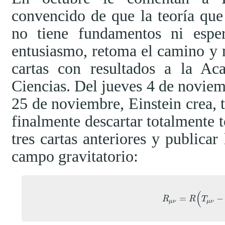
convencido de que la teoría qu
no tiene fundamentos ni esper
entusiasmo, retoma el camino y
cartas con resultados a la Ac
Ciencias. Del jueves 4 de noviemb
25 de noviembre, Einstein crea, 
finalmente descartar totalmente t
tres cartas anteriores y publicar
campo gravitatorio:
(
=
−
R
μ
ν
=
R
(
T
μ
ν
−
1
R
R
T
μ
ν
μ
ν