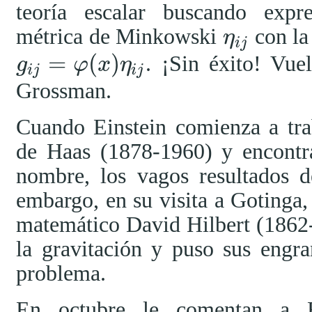
teoría escalar buscando expr
métrica de Minkowski
con la
η
η
i
j
i
j
=
(
)
. ¡Sin éxito! Vue
g
φ
x
η
g
i
j
=
φ
(
x
)
η
i
j
i
j
i
j
Grossman.
Cuando Einstein comienza a tr
de Haas (1878-1960) y encontra
nombre, los vagos resultados d
embargo, en su visita a Gotinga,
matemático David Hilbert (1862-
la gravitación y puso sus engr
problema.
En octubre le comentan a Ei