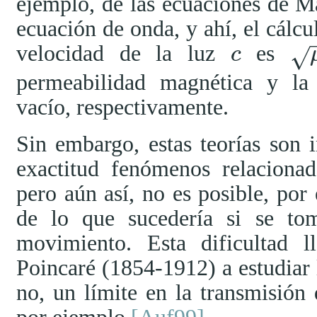
ejemplo, de las ecuaciones de M
ecuación de onda, y ahí, el cálcu
velocidad de la luz
es
√
c
c
μ
o
ε
o
permeabilidad magnética y la 
vacío, respectivamente.
Sin embargo, estas teorías son 
exactitud fenómenos relaciona
pero aún así, no es posible, por
de lo que sucedería si se tom
movimiento. Esta dificultad 
Poincaré (1854-1912) a estudiar l
no, un límite en la transmisión d