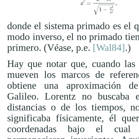
′
=
,
x
′
=
x
−
v
t
1
−
v
2
c
2
,
t
′
=
t
−
x
−
−
−
−
−
√
2
v
1
−
2
c
donde el sistema primado es el q
modo inverso, el no primado tie
primero. (Véase, p.e.
[Wal84]
.)
Hay que notar que, cuando las 
mueven los marcos de referen
obtiene una aproximación de
Galileo. Lorentz no buscaba 
distancias o de los tiempos, n
significaba físicamente, él qu
coordenadas bajo el cual